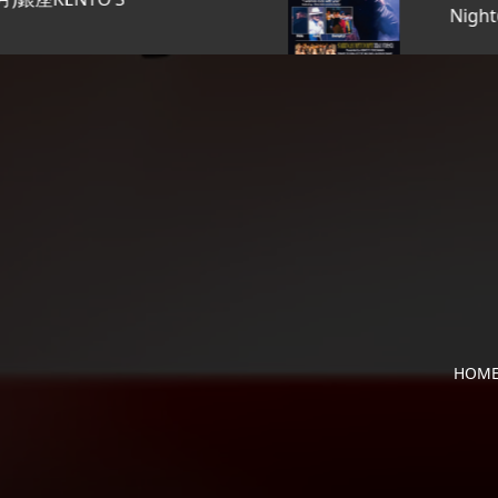
Night@…
HOM