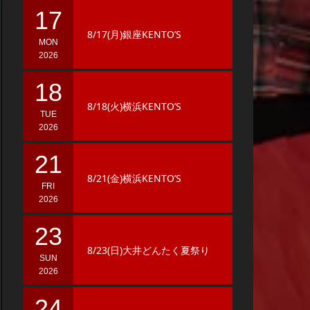
17
8/17(月)銀座KENTO’S
MON
2026
18
8/18(火)横浜KENTO’S
TUE
2026
21
8/21(金)横浜KENTO’S
FRI
2026
23
8/23(日)大井どんたく夏祭り
SUN
2026
24