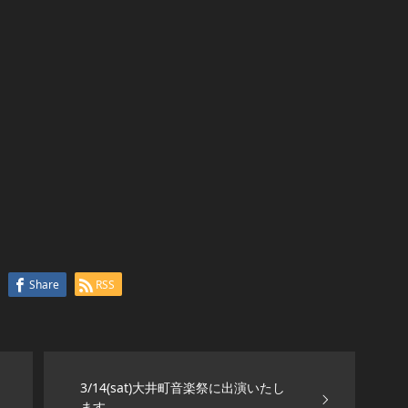
Share
RSS
3/14(sat)大井町音楽祭に出演いたし
ます