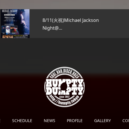
8/11(火祝)Michael Jackson
Night@…
E
SCHEDULE
NEWS
PROFILE
GALLERY
CO