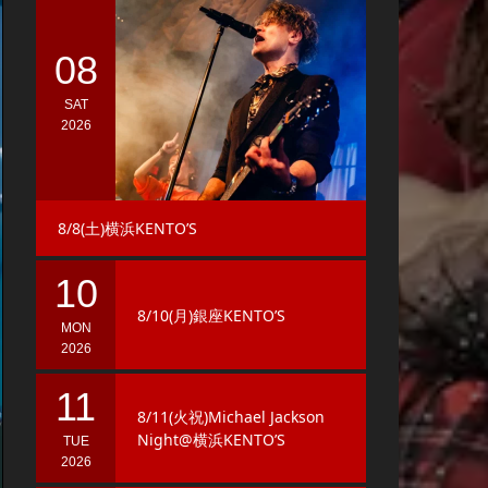
08
SAT
2026
8/8(土)横浜KENTO’S
10
8/10(月)銀座KENTO’S
MON
2026
11
8/11(火祝)Michael Jackson
Night@横浜KENTO’S
TUE
2026