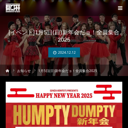
[イベント]1月5日(日)新年会だョ！全員集合
2025
2024.12.12
ーム
お知らせ
1月5日(日)新年会だョ！全員集合2025