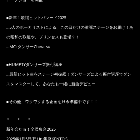
■新年！歌謡ヒットパレード2025
…5人のボーカリストによる、この日だけの歌謡ステージをお届け！あ
の昭和の歌姫や、プリンセスも登場？！
…MC: ダンサーChinatsu
■HUMPTYダンサーズ振付講座
…最新ヒット曲をステージ初披露！ダンサーズによる振付講座でダン
スをマスターして、あなたも一緒に新曲デビュー
■その他、ワクワクする企画を只今準備中です！！
＊—–＊—–＊
新年会だョ！全員集合2025
2025年1月5日(日) in 銀座KENTO’S