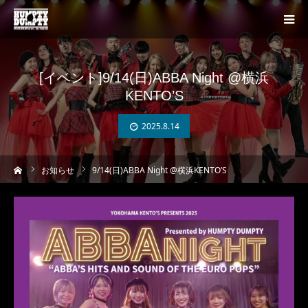
[イベント]9/14(日)ABBA Night @横浜
KENTO’S
2025.8.14
ーム
お知らせ
9/14(日)ABBA Night @横浜KENTO’S