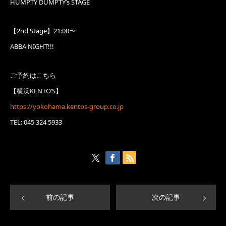
HUMPTY DUMPTY’s STAGE
【2nd Stage】21:00〜
ABBA NIGHT!!!
ご予約はこちら
【横浜KENTO’S】
https://yokohama.kentos-group.co.jp
TEL: 045 324 5933
前の記事
次の記事