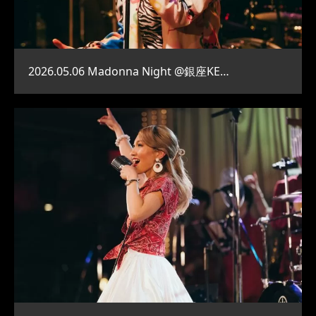
2026.05.06 Madonna Night @銀座KE…