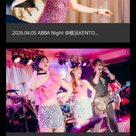
2026.04.05 ABBA Night @横浜KENTO…