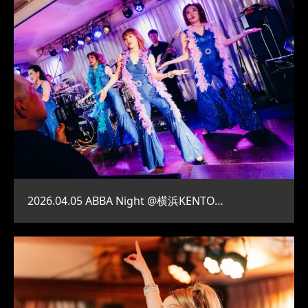
2026.04.05 ABBA Night @横浜KENTO…