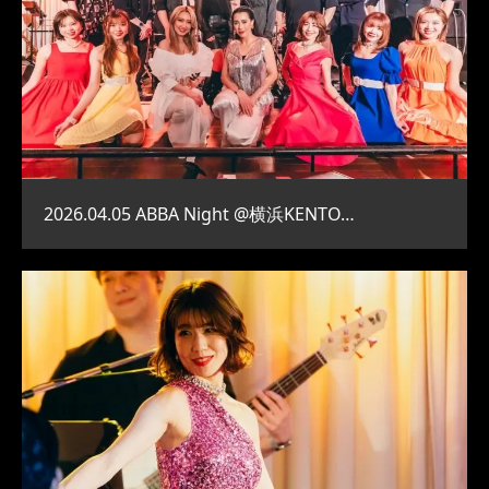
2026.04.05 ABBA Night @横浜KENTO…