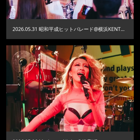
2026.05.31 昭和平成ヒットパレード@横浜KENTO…