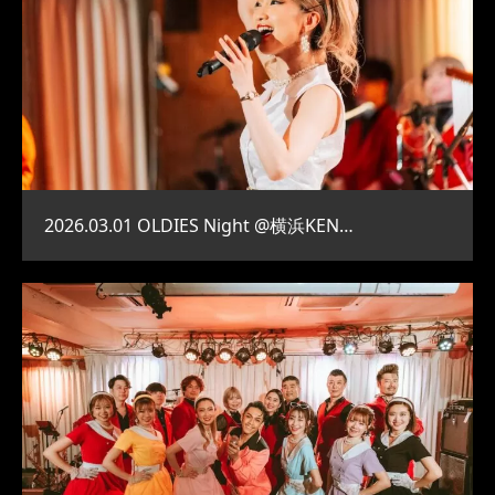
2026.03.01 OLDIES Night @横浜KEN…