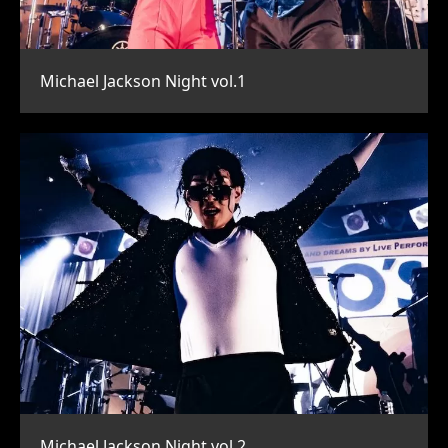
Michael Jackson Night vol.1
Michael Jackson Night vol.2