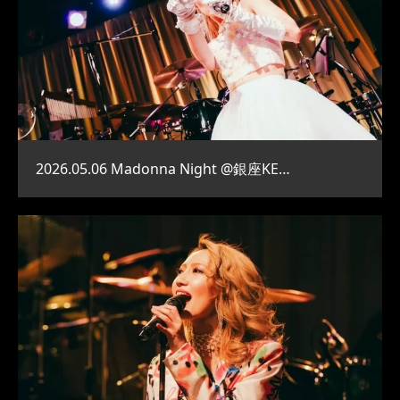
2026.05.06 Madonna Night @銀座KE…