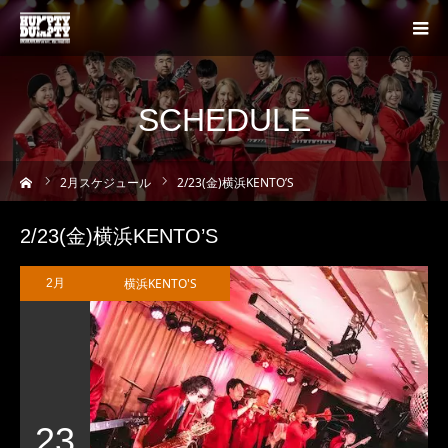
SCHEDULE
ーム
2
月スケジュール
2/23(金)横浜KENTO’S
2/23(金)横浜KENTO’S
横浜KENTO'S
2月
23