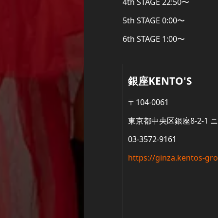
4th STAGE 22:50〜
5th STAGE 0:00〜
6th STAGE 1:00〜
銀座KENTO'S
〒104-0061
東京都中央区銀座8-2-1 
03-3572-9161
https://ginza.kentos-gro