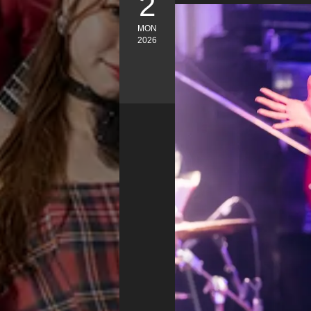
2
MON
2026