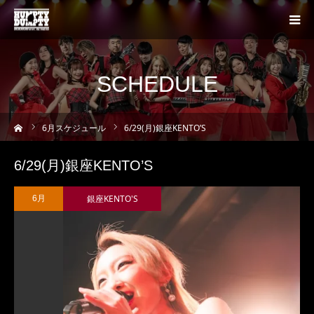
SCHEDULE
ーム
6
月スケジュール
6/29(月)銀座KENTO’S
6/29(月)銀座KENTO’S
銀座KENTO'S
6月