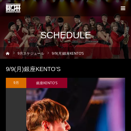
SCHEDULE
ーム
9
月スケジュール
9/9(月)銀座KENTO’S
9/9(月)銀座KENTO’S
銀座KENTO'S
9月