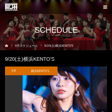
SCHEDULE
ーム
9
月スケジュール
9/20(土)横浜KENTO’S
9/20(土)横浜KENTO’S
横浜KENTO'S
9月